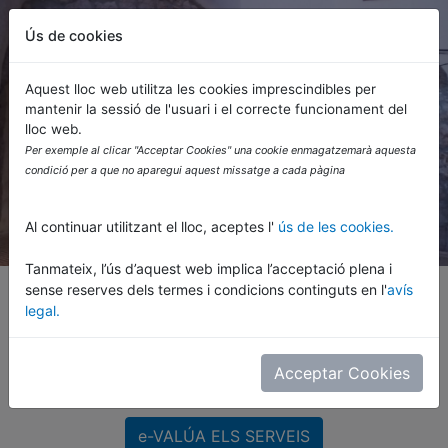
Ús de cookies
Powered by
Translate
Aquest lloc web utilitza les cookies imprescindibles per
mantenir la sessió de l'usuari i el correcte funcionament del
lloc web.
Ajuntament d'Alió
Per exemple al clicar "Acceptar Cookies" una cookie enmagatzemarà aquesta
condició per a que no aparegui aquest missatge a cada pàgina
Al continuar utilitzant el lloc, aceptes l'
ús de les cookies.
Tanmateix, l’ús d’aquest web implica l’acceptació plena i
sense reserves dels termes i condicions continguts en l'
avís
<< PARTICIPA
legal.
Consulta totes les avaluacions dels
Acceptar Cookies
serveis
e-VALÚA ELS SERVEIS