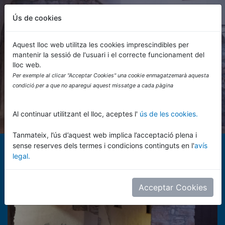
Ús de cookies
Powered by
Translate
Aquest lloc web utilitza les cookies imprescindibles per
mantenir la sessió de l'usuari i el correcte funcionament del
lloc web.
Ajuntament d'Alió
Per exemple al clicar "Acceptar Cookies" una cookie enmagatzemarà aquesta
condició per a que no aparegui aquest missatge a cada pàgina
Al continuar utilitzant el lloc, aceptes l'
ús de les cookies.
Tanmateix, l’ús d’aquest web implica l’acceptació plena i
sense reserves dels termes i condicions continguts en l'
avís
legal.
Acceptar Cookies
Anterior
Siguie